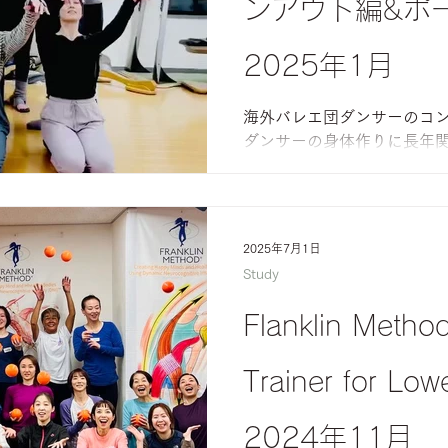
ンアウト編&ポ
2025年1月
海外バレエ団ダンサーのコ
ダンサーの身体作りに長年関わ
Head先生のスペシャルワ
た。 ポールドブラ編 ターンアウ
2025年7月1日
Study
Flanklin Metho
Trainer for Lo
2024年11月