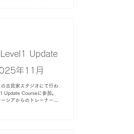
 このようなワークショップ
ることが多いのですが、今回
この機会にLevel1〜3まで
型WSだった為、これからまだ
要はありますが、バレエトレ
わかっていれば、ワークの目
使うことの良さを実感しまし
Level1 Update
徐々にセッションにも取り込
す。
2025年11月
生の古民家スタジオにて行わ
l1 Update Courseに参加。
レーシアからのトレーナーさ
・環境における
やトレーナーが抱える問題・疑問な
のコースで深めながら、細か
た。 四季の移り変わりを見