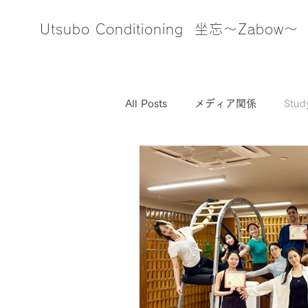
Utsubo Conditioning 坐忘～Zabow～
All Posts
メディア関係
Stud