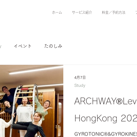
ホーム
サービス紹介
料金／予約方法
y
イベント
たのしみ
4月7日
Study
ARCHWAY®︎Leve
HongKong 2
GYROTONIC®︎&GYROK