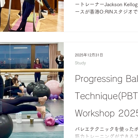
ートレーナーJackson Kello
ースが香港O:RINスタジオで
のご指導を受けたいと思い
りました。 私がJackso
これで3コース目。最初は3年前のC
Breathing program
ましたが、Jackson先生
2025年12月31日
おり、嬉しい限りでした。 A
Study
Cardiovascularの理
偶然にも良い順番でコース受
Progressing Bal
日本人は私1人。あとは韓国
のメンバーですが、皆さん
れており、また大変思いや
Technique(PBT
まれました。 先生も細かい
変充実した勉強ができました
Workshop 20
たが、林のように新旧
バレエテクニックを使った
筋力トレーニングができる