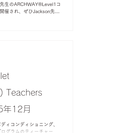
g先生のARCHWAY®︎Level1コ
開催され、ぜひJackson先生
、初めての香港へ行ってまい
n先生のコースを受講するのは、
ardiovascular
1、2で、大勢の中に紛れて参加してい
は私がいたのを覚えてくださって
RCHWAY®︎では、この
解を活かせる点がたくさんあるので、
講できました。 参加者は、
let
・中国から集まった合計11人
意識の高い方々でよく勉強さ
りのある温かいメンバーに恵
) Teachers
点までよく見てくださり、大
。 また、初めての香港でし
25年12月
ボディコンディショニング、
プログラムのティーチャー