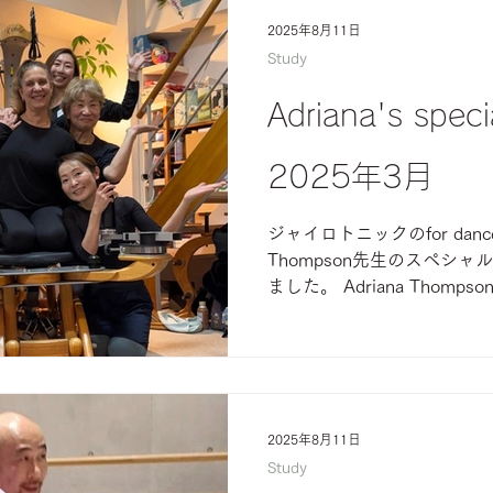
ながらワークできるスタジ
2025年8月11日
紅葉が赤くなっていく景色
Study
開放されていくようなコース
は、飯山の美味しいご飯処
Adriana's spec
した。 コース最終日には、
を振る舞ってくれました！ 
が、最終日は一晩で雪景色に
2025年3月
後は東京経由で関西へ。 虎ノ
ランチをして帰ってきました。 #
ジャイロトニックのfor danc
長野GYROKINESIS #マライア
Thompson先生のスペシ
#GYROKINESISLevel
ました。 Adriana Thomps
2025年8月11日
Study