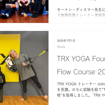
モートン・ディスマー先生
ド胸腰筋膜トレーナー資格
2024/11/18-20 モート
2025年7月1日
Study
TRX YOGA Fou
Flow Course
TRX YOGA トレーナー chi
を受講。のちに試験を経て"T
格"を取得しました。 TRX YOGA 
2024/11/15 chihiro先生（