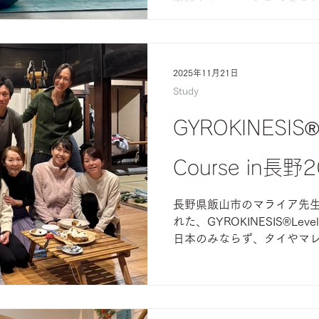
ズ・ワークショップに参加。
は大体が、東京が会場にな
は珍しく大阪が会場とのこと、
を修了しました。 短期集中
2025年11月21日
自分自身でも深めていく必
Study
ーニングの目指すべき先を
的は理解し易く、ボールを
GYROKINESIS®︎
た。 今後、必要に応じて、
んでいきたいと考えていま
Course in長野
長野県飯山市のマライア先
れた、GYROKINESIS®︎Leve
日本のみならず、タイやマ
ん達と一緒に、色々な立場
GYROKINESIS®︎指導
ども共有でき、また少人数
く丁寧にご指導いただきまし