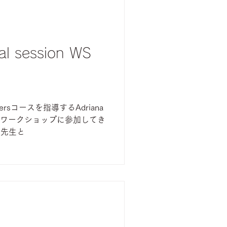
オで、今回のコースでは日々
を眺めながら、のどかに心も
でした。 毎日のお昼休みに
へ。紅葉も観ることができま
ial session WS
グレースさんが手作りケーキ
紅葉を満喫した3日間でした
変わりました。 コース終了
門ヒルズのRITUEL虎ノ門で
古民家GYROKINESIS #
ersコースを指導するAdriana
GYROKINESIS
ャルワークショップに参加してき
on先生と