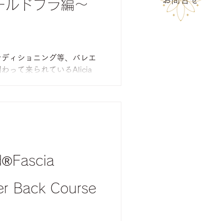
ールドブラ編〜
ンディショニング等、バレエ
って来られているAlicia
ークショップに参加してきまし
ト編 Alicia Head先生と
d®︎Fascia
wer Back Course