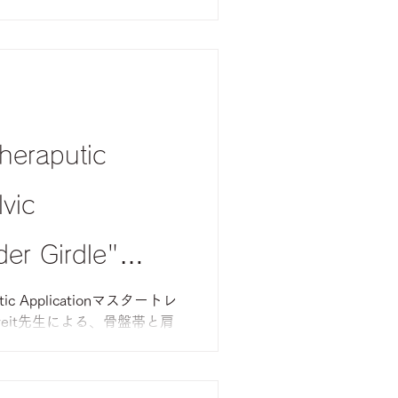
eraputic
lvic
er Girdle"
c Applicationマスタートレ
treit先生による、骨盤帯と肩
ーチのGYROTONIC®︎コー
irdle :...